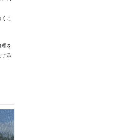
おくこ
修理を
ご了承